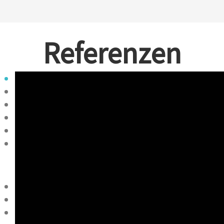
Referenzen
All
Bungalows
Doppelhäuser
Einfamilienhäuser
Gewerbebauten
Mehrfamilienhäuser
Default
Title
Date