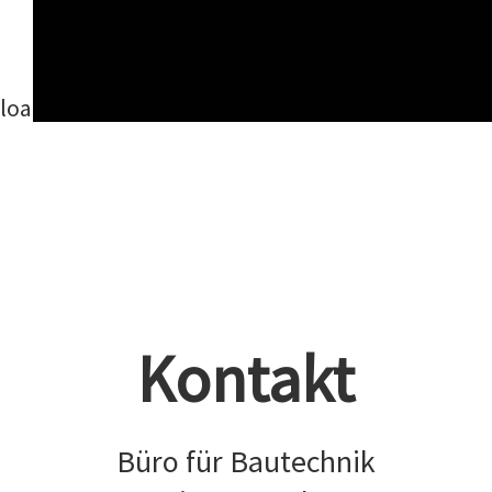
Sanierung Büro- und Ärztehaus,
Geilenkirchen
load more
hold
SHIFT
key to load all
load all
Kontakt
Büro für Bautechnik